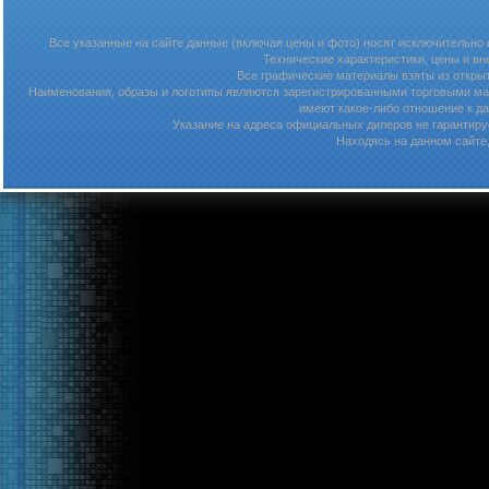
Все указанные на сайте данные (включая цены и фото) носят исключительно
Технические характеристики, цены и в
Все графические материалы взяты из откры
Наименования, образы и логотипы являются зарегистрированными торговыми мар
имеют какое-либо отношение к д
Указание на адреса официальных дилеров не гарантируе
Находясь на данном сайте