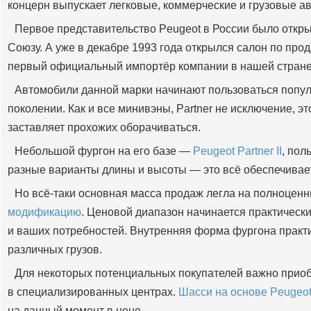
концерн выпускает легковые, коммерческие и грузовые а
Первое представительство Peugeot в России было открыт
Союзу. А уже в декабре 1993 года открылся салон по пр
первый официальный импортёр компании в нашей стране
Автомобили данной марки начинают пользоваться попул
поколении. Как и все минивэны, Partner не исключение, 
заставляет прохожих оборачиваться.
Небольшой фургон на его базе —
Peugeot Partner II
, пол
разные варианты длины и высоты — это всё обеспечивает
Но всё-таки основная масса продаж легла на полноцен
модификацию
. Ценовой диапазон начинается практически
и ваших потребностей. Внутренняя форма фургона практ
различных грузов.
Для некоторых потенциальных покупателей важно приоб
в специализированных центрах.
Шасси на основе Peugeot
на данный момент в цене.